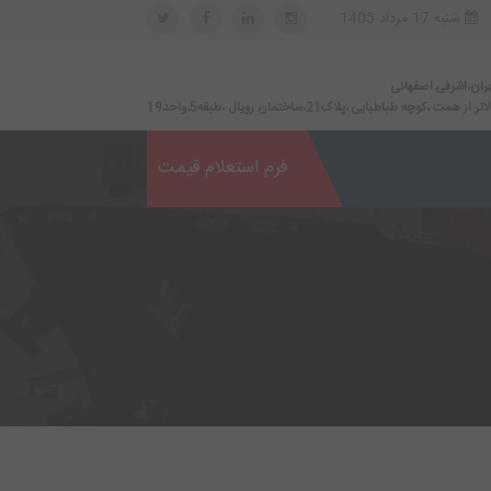
شنبه 17 مرداد 1405
ران،اشرفی اصفهانی
اتر از همت ،کوچه طباطبایی ،پلاک21،ساختمان رویال ،طبقه5،واحد19
فرم استعلام قیمت