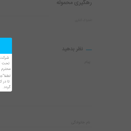
رهگیری محموله
اشتراک گذاری
نظر بدهید
تحت کا
محترم 
لطفا"جه
تا در ک
گردد.