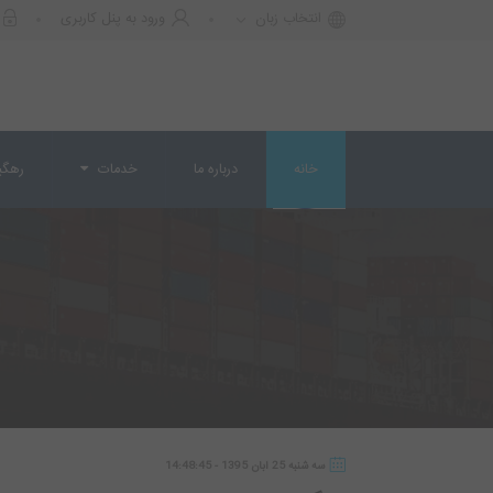
انتخاب زبان
ورود به پنل کاربری
حمل و نقل بین المللی بارفرا
خانه
درباره ما
خدمات
رهگی
ارائه دهنده ی خدمات ریلی، هوایی و زمینی
سه شنبه 25 آبان 1395 - 14:48:45