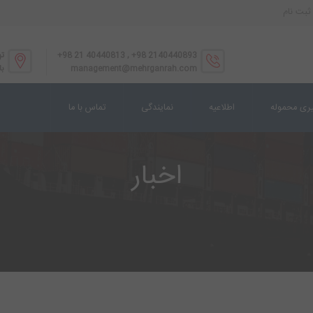
ثبت نام
+98 21 40440813 , +98 2140440893
ته
management@mehrganrah.com
بال
بری مهرگان راه
ری محموله
اطلاعیه
نمایندگی
تماس با ما
اخبار